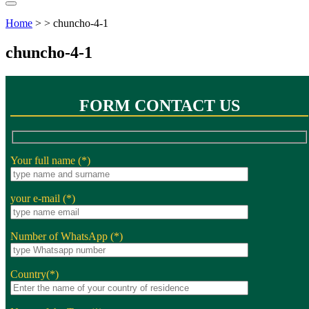
Home
> > chuncho-4-1
chuncho-4-1
FORM CONTACT US
Your full name (*)
your e-mail (*)
Number of WhatsApp (*)
Country(*)