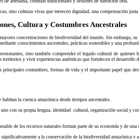
s de artesanía, comidas tradicionales y sesiones de narración oral.
icas, sino culturas vivas que merecen dignidad, una compensación justa
iones, Cultura y Costumbres Ancestrales
s mayores concentraciones de biodiversidad del mundo. Sin embargo, su 
diante conocimientos ancestrales, prácticas sostenibles y una profunda
presionantes, sino también comprender el legado cultural de quienes h
territorios y vivir experiencias auténticas que fortalecen el desarrollo 
s principales costumbres, formas de vida y el importante papel que de
 habitan la cuenca amazónica desde tiempos ancestrales.
no con su propia lengua, identidad cultural, organización social y con
onsable de los recursos naturales forman parte de su economía y de una 
significativamente a la conservación de la biodiversidad amazónica y a 