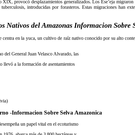
lo XIX, provocó desplazamientos generalizados. Los Ese’eja migraron 
tuberculosis, introducidas por forasteros. Estas migraciones han ext
os Nativos del Amazonas Informacion Sobre
ntra en la yuca, un cultivo de raíz nativo conocido por su alto conteni
no del General Juan Velasco Alvarado, las
to llevó a la formación de asentamientos
ivia)
erno -Informacion Sobre Selva Amazonica
desempeña un papel vital en el ecoturismo
n 1976, abarca más de 3,800 hectáreas y