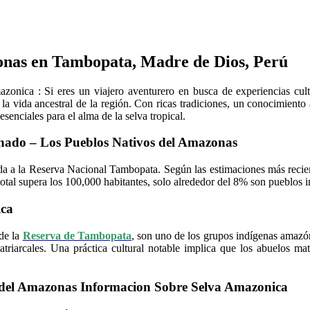
onas en Tambopata, Madre de Dios, Perú
ica : Si eres un viajero aventurero en busca de experiencias cultu
vida ancestral de la región. Con ricas tradiciones, un conocimiento a
senciales para el alma de la selva tropical.
ado – Los Pueblos Nativos del Amazonas
da a la Reserva Nacional Tambopata. Según las estimaciones más recien
tal supera los 100,000 habitantes, solo alrededor del 8% son pueblos 
ica
 de la
Reserva de Tambopata
, son uno de los grupos indígenas amazó
atriarcales. Una práctica cultural notable implica que los abuelos ma
 del Amazonas Informacion Sobre Selva Amazonica