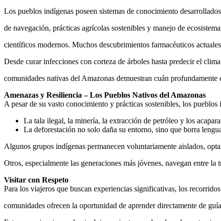
Los pueblos indígenas poseen sistemas de conocimiento desarrollados 
de navegación, prácticas agrícolas sostenibles y manejo de ecosiste
científicos modernos. Muchos descubrimientos farmacéuticos actuales t
Desde curar infecciones con corteza de árboles hasta predecir el clima a
comunidades nativas del Amazonas demuestran cuán profundamente está
Amenazas y Resiliencia – Los Pueblos Nativos del Amazonas
A pesar de su vasto conocimiento y prácticas sostenibles, los pueblo
La tala ilegal, la minería, la extracción de petróleo y los acapara
La deforestación no solo daña su entorno, sino que borra lengu
Algunos grupos indígenas permanecen voluntariamente aislados, optan
Otros, especialmente las generaciones más jóvenes, navegan entre la t
Visitar con Respeto
Para los viajeros que buscan experiencias significativas, los recorridos
comunidades ofrecen la oportunidad de aprender directamente de guí