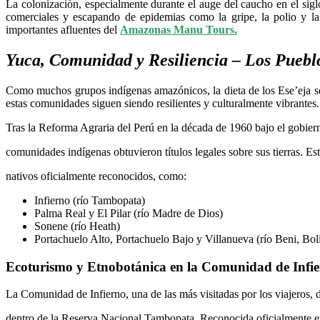
La colonización, especialmente durante el auge del caucho en el sig
comerciales y escapando de epidemias como la gripe, la polio y la 
importantes afluentes del
Amazonas Manu Tours.
Yuca, Comunidad y Resiliencia – Los Puebl
Como muchos grupos indígenas amazónicos, la dieta de los Ese’eja se ce
estas comunidades siguen siendo resilientes y culturalmente vibrantes.
Tras la Reforma Agraria del Perú en la década de 1960 bajo el gobier
comunidades indígenas obtuvieron títulos legales sobre sus tierras. Es
nativos oficialmente reconocidos, como:
Infierno (río Tambopata)
Palma Real y El Pilar (río Madre de Dios)
Sonene (río Heath)
Portachuelo Alto, Portachuelo Bajo y Villanueva (río Beni, Bol
Ecoturismo y Etnobotánica en la Comunidad de Infi
La Comunidad de Infierno, una de las más visitadas por los viajeros, 
dentro de la Reserva Nacional Tambopata. Reconocida oficialmente e