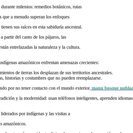
durante milenios: remedios botánicos, rutas
mas que a menudo superan los enfoques
ienen sus raíces en esta sabiduría ancestral.
 partir del canto de los pájaros, las
n entrelazadas la naturaleza y la cultura.
s indígenas amazónicos enfrentan amenazas crecientes:
mientos de tierras los desplazan de sus territorios ancestrales.
as, historias y costumbres que no pueden reemplazarse.
do por no tener contacto con el mundo exterior.
manu bosque nubla
radición y la modernidad: usan teléfonos inteligentes, aprenden idiomas
 liderados por indígenas y las visitas a
as amazónicos.