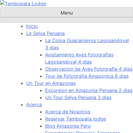
Skip
to
Menu
content
Inicio
La Selva Peruana
La Colpa Guacamayos Lagosandoval
3 dias
Avistamiento Aves Fotografias
Lagosandoval 4 dias
Observacion de Aves Fotografia 4 dias
Tour de Fotografia Amazonica 6 dias
Un Tour en Amazonas
Excursion en Amazonia Peruana 2 dias
Un Tour Selva Peruana 3 dias
Acerca
Acerca de Nosotros
Reservar Tambopata lodge
Blog Amazonia Peru
Expectacular Peruvian Amazonas