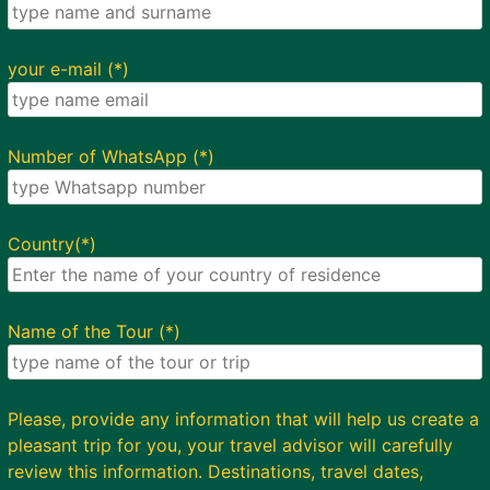
your e-mail (*)
Number of WhatsApp (*)
Country(*)
Name of the Tour (*)
Please, provide any information that will help us create a
pleasant trip for you, your travel advisor will carefully
review this information. Destinations, travel dates,