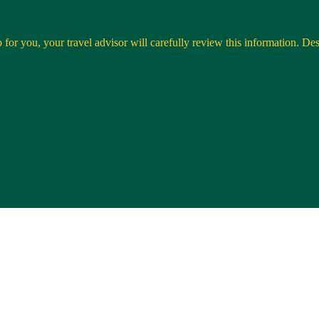
 for you, your travel advisor will carefully review this information. Desti