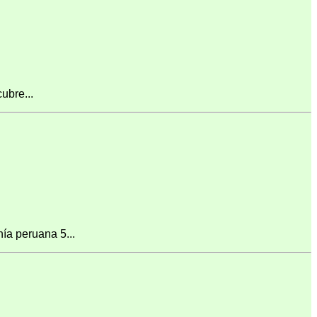
ubre...
ía peruana 5...