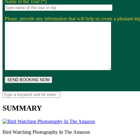
Name of the Tour (*)
Please, provide any information that will help us create a pleasant trip
SUMMARY
Bird Watching Photography In The Amazon