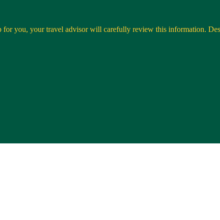
 for you, your travel advisor will carefully review this information. Desti