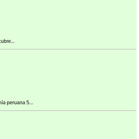
ubre...
ía peruana 5...