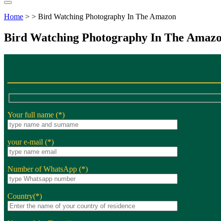
Home
> > Bird Watching Photography In The Amazon
Bird Watching Photography In The Amaz
Your full name (*)
your e-mail (*)
Number of WhatsApp (*)
Country(*)