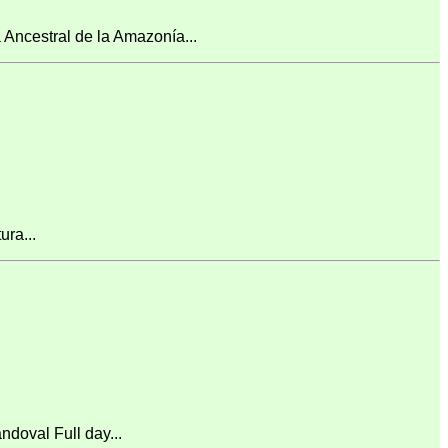
ncestral de la Amazonía...
ra...
doval Full day...