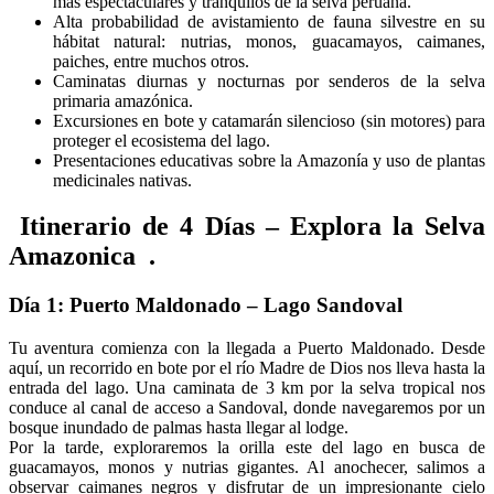
más espectaculares y tranquilos de la selva peruana.
Alta probabilidad de avistamiento de fauna silvestre en su
hábitat natural: nutrias, monos, guacamayos, caimanes,
paiches, entre muchos otros.
Caminatas diurnas y nocturnas por senderos de la selva
primaria amazónica.
Excursiones en bote y catamarán silencioso (sin motores) para
proteger el ecosistema del lago.
Presentaciones educativas sobre la Amazonía y uso de plantas
medicinales nativas.
Itinerario de 4 Días – Explora la Selva
Amazonica .
Día 1: Puerto Maldonado – Lago Sandoval
Tu aventura comienza con la llegada a Puerto Maldonado. Desde
aquí, un recorrido en bote por el río Madre de Dios nos lleva hasta la
entrada del lago. Una caminata de 3 km por la selva tropical nos
conduce al canal de acceso a Sandoval, donde navegaremos por un
bosque inundado de palmas hasta llegar al lodge.
Por la tarde, exploraremos la orilla este del lago en busca de
guacamayos, monos y nutrias gigantes. Al anochecer, salimos a
observar caimanes negros y disfrutar de un impresionante cielo