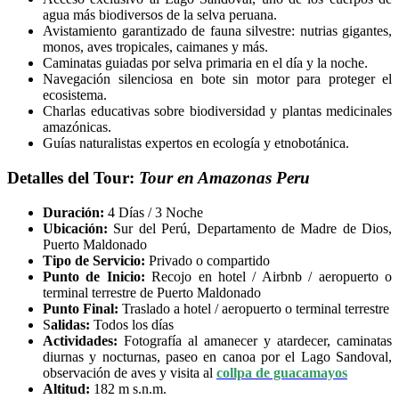
agua más biodiversos de la selva peruana.
Avistamiento garantizado de fauna silvestre: nutrias gigantes,
monos, aves tropicales, caimanes y más.
Caminatas guiadas por selva primaria en el día y la noche.
Navegación silenciosa en bote sin motor para proteger el
ecosistema.
Charlas educativas sobre biodiversidad y plantas medicinales
amazónicas.
Guías naturalistas expertos en ecología y etnobotánica.
Detalles del Tour:
Tour en Amazonas Peru
Duración:
4 Días / 3 Noche
Ubicación:
Sur del Perú, Departamento de Madre de Dios,
Puerto Maldonado
Tipo de Servicio:
Privado o compartido
Punto de Inicio:
Recojo en hotel / Airbnb / aeropuerto o
terminal terrestre de Puerto Maldonado
Punto Final:
Traslado a hotel / aeropuerto o terminal terrestre
S
alidas:
Todos los días
Actividades:
Fotografía al amanecer y atardecer, caminatas
diurnas y nocturnas, paseo en canoa por el Lago Sandoval,
observación de aves y visita al
collpa de guacamayos
Altitud:
182 m s.n.m.