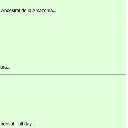
ncestral de la Amazonía...
ra...
doval Full day...