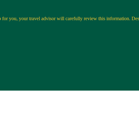
 for you, your travel advisor will carefully review this information. Desti