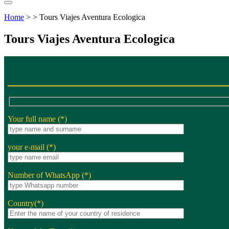
Home
> > Tours Viajes Aventura Ecologica
Tours Viajes Aventura Ecologica
Your full name (*)
your e-mail (*)
Number of WhatsApp (*)
Country(*)