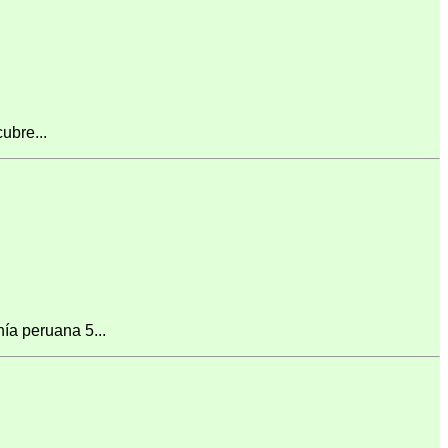
ubre...
ía peruana 5...