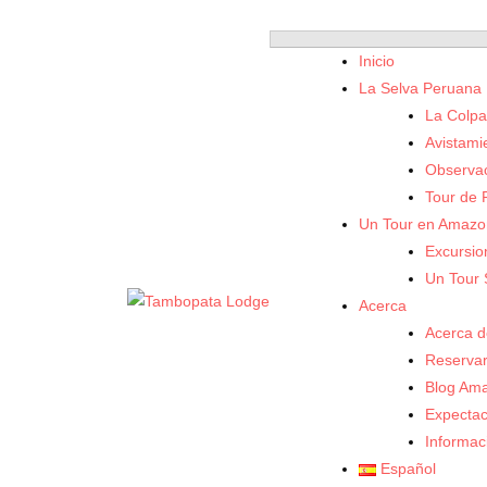
Skip
to
Inicio
content
La Selva Peruana
La Colp
Avistami
Observac
Tour de 
Un Tour en Amazo
Excursio
Un Tour 
Acerca
Acerca d
Reserva
Blog Ama
Expectac
Informac
Español